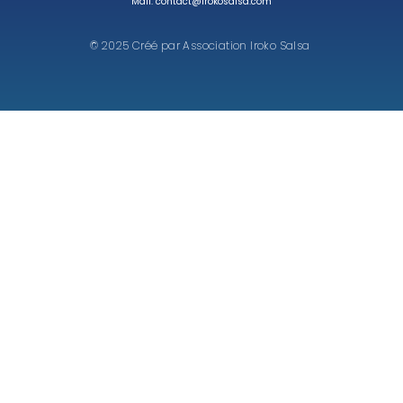
Mail: contact@irokosalsa.com
© 2025 Créé par Association Iroko Salsa