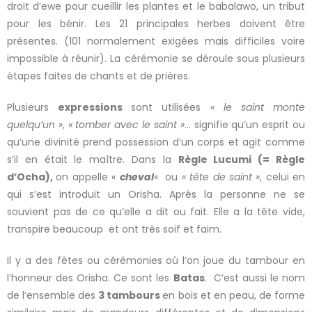
droit d’ewe pour cueillir les plantes et le babalawo, un tribut
pour les bénir. Les 21 principales herbes doivent être
présentes. (101 normalement exigées mais difficiles voire
impossible à réunir). La cérémonie se déroule sous plusieurs
étapes faites de chants et de prières.
Plusieurs
expressions
sont utilisées
« le saint monte
quelqu’un »
,
« tomber avec le saint »
… signifie qu’un esprit ou
qu’une divinité prend possession d’un corps et agit comme
s’il en était le maître. Dans la
Règle Lucumi (= Règle
d’Ocha),
on appelle
«
cheval
«
ou
« tête de saint »
, celui en
qui s’est introduit un Orisha. Après la personne ne se
souvient pas de ce qu’elle a dit ou fait. Elle a la tête vide,
transpire beaucoup et ont très soif et faim.
Il y a des fêtes ou cérémonies où l’on joue du tambour en
l’honneur des Orisha. Ce sont les
Batas
. C’est aussi le nom
de l’ensemble des
3 tambours
en bois et en peau, de forme