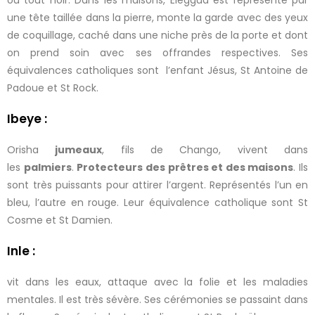
ou tout noir. Dans les maisons, Eleggua est représenté par
une tête taillée dans la pierre, monte la garde avec des yeux
de coquillage, caché dans une niche près de la porte et dont
on prend soin avec ses offrandes respectives. Ses
équivalences catholiques sont l’enfant Jésus, St Antoine de
Padoue et St Rock.
Ibeye :
Orisha
jumeaux
, fils de Chango, vivent dans
les
palmiers
.
Protecteurs des prêtres et des maisons
. Ils
sont très puissants pour attirer l’argent. Représentés l’un en
bleu, l’autre en rouge. Leur équivalence catholique sont St
Cosme et St Damien.
Inle :
vit dans les eaux, attaque avec la folie et les maladies
mentales. Il est très sévère. Ses cérémonies se passaint dans