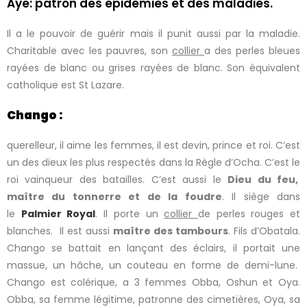
Ayé: patron des épidémies et des maladies.
Il a le pouvoir de guérir mais il punit aussi par la maladie.
Charitable avec les pauvres, son
collier
a des perles bleues
rayées de blanc ou grises rayées de blanc. Son équivalent
catholique est St Lazare.
Chango :
querelleur, il aime les femmes, il est devin, prince et roi. C’est
un des dieux les plus respectés dans la Règle d’Ocha. C’est le
roi vainqueur des batailles. C’est aussi le
Dieu du feu,
maître du tonnerre et de la foudre
. Il siège dans
le
Palmier Royal
. Il porte un
collier
de perles rouges et
blanches. Il est aussi
maître des tambours
. Fils d’Obatala.
Chango se battait en lançant des éclairs, il portait une
massue, un hâche, un couteau en forme de demi-lune.
Chango est colérique, a 3 femmes Obba, Oshun et Oya.
Obba, sa femme légitime, patronne des cimetières, Oya, sa