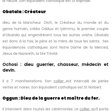
le fleuve. Son équivalent catholique est St Raphaël.
Obatala : Créateur
dieu de la blancheur. Olofi, le Créateur du monde et du
genre humain, crééa Oddua et Iyémmu, le premier couple
d’Obatala qui engendrèrent tous les autres orisha. Obatala
est donc à la fois, le père et la mère de tous les saints. Ses
équivalences catholiques sont Notre Dame de la Merced,
Jésus de Nazareth, la Ste Trinité.
Ochosi : dieu guerrier, chasseur, médecin et
devin.
Il a 7 manifestations. Son
collier
est intercalé de perles
vertes et noires. Son équivalent catholique est St Norbert.
Oggun : Dieu de la guerre et maître du fer.
Il intervient dans toutes les cérémonies. Le
collier
qu’il porte