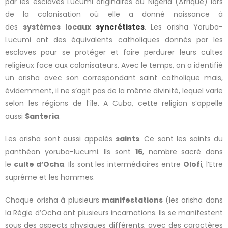
par les esclaves Lucumi originaires du Nigéria (Afrique) lors
de la colonisation où elle a donné naissance à
des
systèmes locaux
syncrétistes
. Les orisha Yoruba-
Lucumi ont des équivalents catholiques donnés par les
esclaves pour se protéger et faire perdurer leurs cultes
religieux face aux colonisateurs. Avec le temps, on a identifié
un orisha avec son correspondant saint catholique mais,
évidemment, il ne s’agit pas de la même divinité, lequel varie
selon les régions de l’île. A Cuba, cette religion s’appelle
aussi
Santeria
.
Les orisha sont aussi appelés
saints
. Ce sont les saints du
panthéon yoruba-lucumi. Ils sont
16
, nombre sacré dans
le
culte d’Ocha
. Ils sont les intermédiaires entre
Olofi
, l’Etre
suprême et les hommes.
Chaque orisha à plusieurs
manifestations
(les orisha dans
la Règle d’Ocha ont plusieurs incarnations. Ils se manifestent
sous des aspects physiques différents, avec des caractères