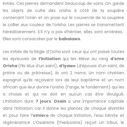
initiés. Ces pierres demandent beaucoup de soins. On garde
les objets de culte des orisha à côté de la soupière
contenant l’otan et on pose sur le couvercle de la soupière
le collier aux couleur de l’orisha. Les pierres se transmettent
héréditairement. S’il n’y a pas d’héritier, elles sont entérées.
Elles sont consacrées par le
babalawo.
Les initiés de la Règle d’Ocha sont ceux qui ont passé toutes
les épreuves de
l’Initiation
qui les élève au rang
d’omo
Orisha
(fils élus d’un saint),
d’iyawo
(d’épouse d’un saint, de
prêtre ou de prêtresse), ils ont 2 noms. Un nom chrétien
espagnol qu’ils reçoivent lors de leur baptême et un nom
africain que leur donne l’orisha (l’ange, le fondement) qui les
a choisis et qui ne doit en aucun cas être divulgué.
L’Initiation dure
7 jours
.
Osain
a une importance capitale
dans l’Initiation car il donne les plantes de chaque divinités
et pour faire l
‘omiero
de chaque Initiation, l’eau bénite et
régénératrice. L’Osainiste (l’herboriste) reçoit un tribut, le