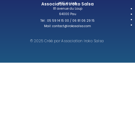
Association Iroko Salsa
MJC du Laü
81 avenue du Loup
64000 Pau
Tél : 05 59 14 15 00 / 06 81 06 29 15
Mail: contact@irokosalsa.com
© 2025 Créé par Association Iroko Salsa