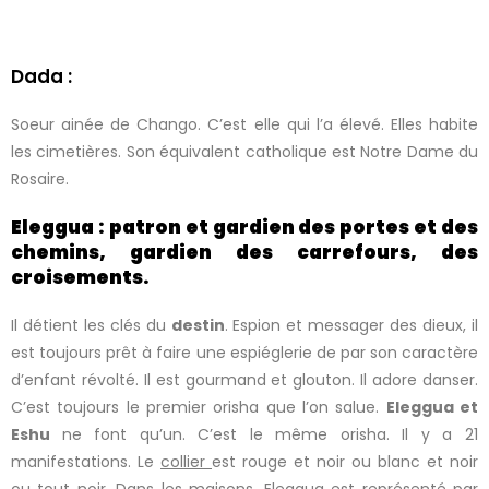
Dada :
Soeur ainée de Chango. C’est elle qui l’a élevé. Elles habite
les cimetières. Son équivalent catholique est Notre Dame du
Rosaire.
Eleggua :
patron et gardien des portes et des
chemins, gardien des carrefours, des
croisements.
Il détient les clés du
destin
. Espion et messager des dieux, il
est toujours prêt à faire une espiéglerie de par son caractère
d’enfant révolté. Il est gourmand et glouton. Il adore danser.
C’est toujours le premier orisha que l’on salue.
Eleggua et
Eshu
ne font qu’un. C’est le même orisha. Il y a 21
manifestations. Le
collier
est rouge et noir ou blanc et noir