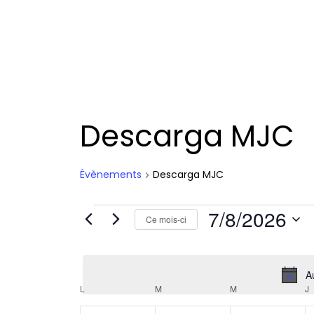
Descarga MJC
Évènements
Descarga MJC
7/8/2026
Ce mois-ci
S
é
A
l
C
L
M
M
J
e
a
c